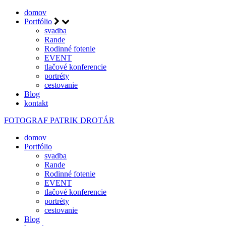
domov
Portfólio
svadba
Rande
Rodinné fotenie
EVENT
tlačové konferencie
portréty
cestovanie
Blog
kontakt
FOTOGRAF
PATRIK DROTÁR
domov
Portfólio
svadba
Rande
Rodinné fotenie
EVENT
tlačové konferencie
portréty
cestovanie
Blog