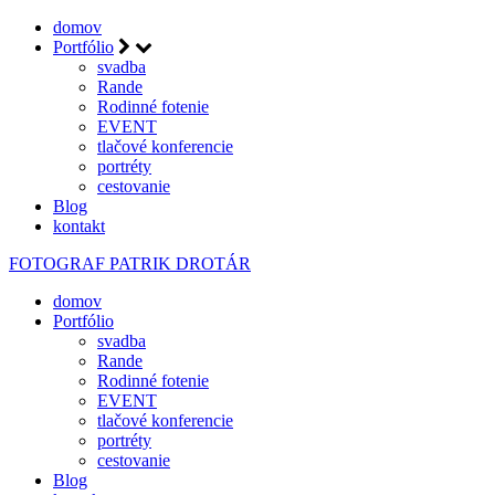
domov
Portfólio
svadba
Rande
Rodinné fotenie
EVENT
tlačové konferencie
portréty
cestovanie
Blog
kontakt
FOTOGRAF
PATRIK DROTÁR
domov
Portfólio
svadba
Rande
Rodinné fotenie
EVENT
tlačové konferencie
portréty
cestovanie
Blog