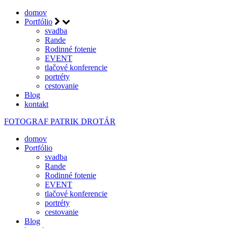
domov
Portfólio
svadba
Rande
Rodinné fotenie
EVENT
tlačové konferencie
portréty
cestovanie
Blog
kontakt
FOTOGRAF
PATRIK DROTÁR
domov
Portfólio
svadba
Rande
Rodinné fotenie
EVENT
tlačové konferencie
portréty
cestovanie
Blog