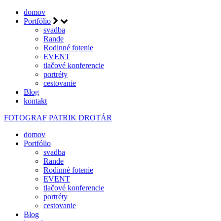
domov
Portfólio
svadba
Rande
Rodinné fotenie
EVENT
tlačové konferencie
portréty
cestovanie
Blog
kontakt
FOTOGRAF
PATRIK DROTÁR
domov
Portfólio
svadba
Rande
Rodinné fotenie
EVENT
tlačové konferencie
portréty
cestovanie
Blog