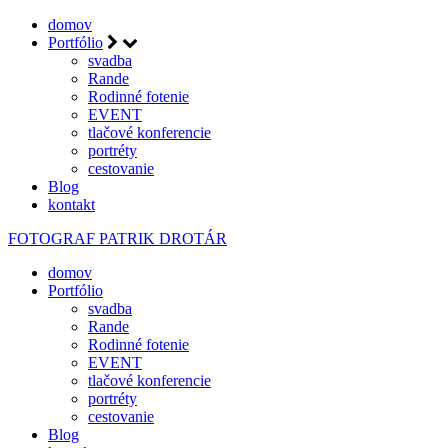
domov
Portfólio
svadba
Rande
Rodinné fotenie
EVENT
tlačové konferencie
portréty
cestovanie
Blog
kontakt
FOTOGRAF
PATRIK DROTÁR
domov
Portfólio
svadba
Rande
Rodinné fotenie
EVENT
tlačové konferencie
portréty
cestovanie
Blog