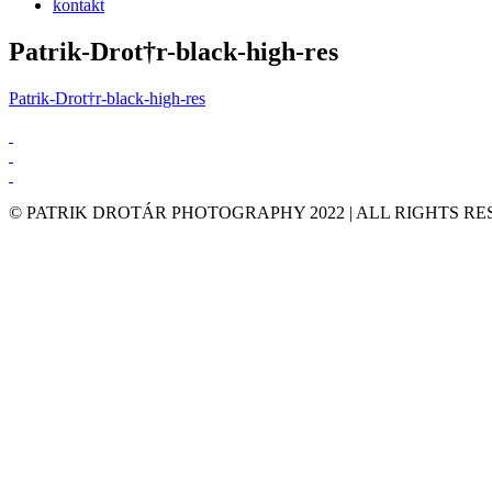
kontakt
Patrik-Drot†r-black-high-res
Patrik-Drot†r-black-high-res
© PATRIK DROTÁR PHOTOGRAPHY 2022 | ALL RIGHTS R