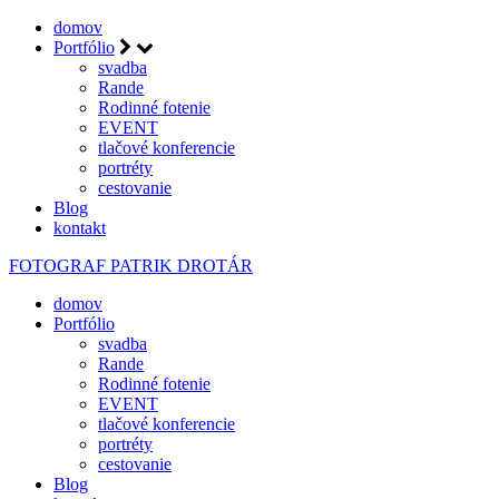
domov
Portfólio
svadba
Rande
Rodinné fotenie
EVENT
tlačové konferencie
portréty
cestovanie
Blog
kontakt
FOTOGRAF
PATRIK DROTÁR
domov
Portfólio
svadba
Rande
Rodinné fotenie
EVENT
tlačové konferencie
portréty
cestovanie
Blog