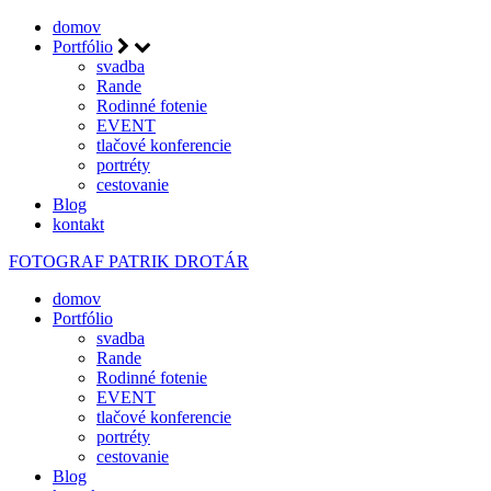
domov
Portfólio
svadba
Rande
Rodinné fotenie
EVENT
tlačové konferencie
portréty
cestovanie
Blog
kontakt
FOTOGRAF
PATRIK DROTÁR
domov
Portfólio
svadba
Rande
Rodinné fotenie
EVENT
tlačové konferencie
portréty
cestovanie
Blog