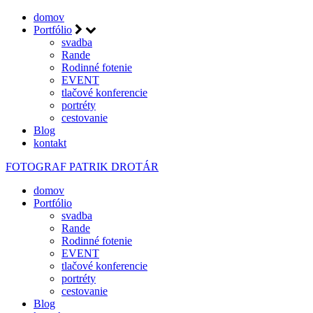
domov
Portfólio
svadba
Rande
Rodinné fotenie
EVENT
tlačové konferencie
portréty
cestovanie
Blog
kontakt
FOTOGRAF
PATRIK DROTÁR
domov
Portfólio
svadba
Rande
Rodinné fotenie
EVENT
tlačové konferencie
portréty
cestovanie
Blog