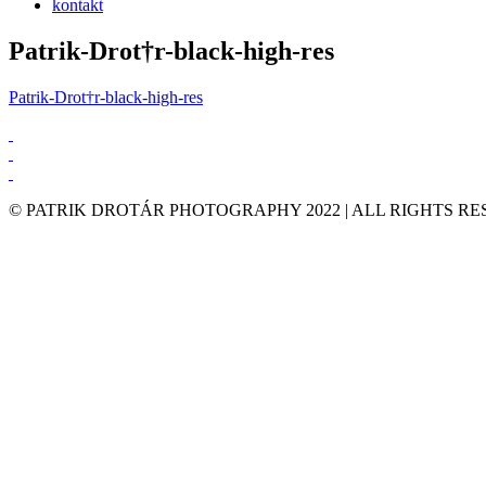
kontakt
Patrik-Drot†r-black-high-res
Patrik-Drot†r-black-high-res
© PATRIK DROTÁR PHOTOGRAPHY 2022 | ALL RIGHTS R