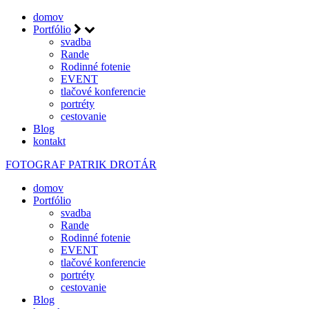
domov
Portfólio
svadba
Rande
Rodinné fotenie
EVENT
tlačové konferencie
portréty
cestovanie
Blog
kontakt
FOTOGRAF
PATRIK DROTÁR
domov
Portfólio
svadba
Rande
Rodinné fotenie
EVENT
tlačové konferencie
portréty
cestovanie
Blog