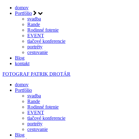
domov
Portfólio
svadba
Rande
Rodinné fotenie
EVENT
tlačové konferencie
portréty
cestovanie
Blog
kontakt
FOTOGRAF
PATRIK DROTÁR
domov
Portfólio
svadba
Rande
Rodinné fotenie
EVENT
tlačové konferencie
portréty
cestovanie
Blog