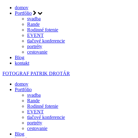
domov
Portfólio
svadba
Rande
Rodinné fotenie
EVENT
tlačové konferencie
portréty
cestovanie
Blog
kontakt
FOTOGRAF
PATRIK DROTÁR
domov
Portfólio
svadba
Rande
Rodinné fotenie
EVENT
tlačové konferencie
portréty
cestovanie
Blog