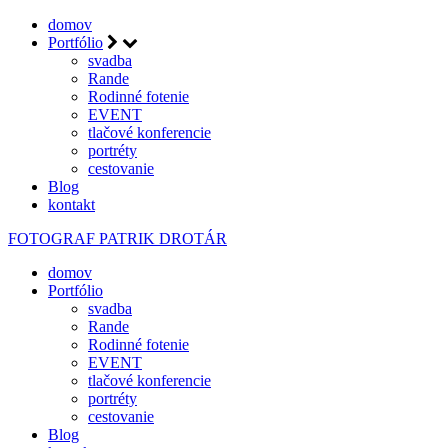
domov
Portfólio
svadba
Rande
Rodinné fotenie
EVENT
tlačové konferencie
portréty
cestovanie
Blog
kontakt
FOTOGRAF
PATRIK DROTÁR
domov
Portfólio
svadba
Rande
Rodinné fotenie
EVENT
tlačové konferencie
portréty
cestovanie
Blog