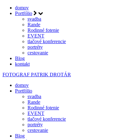
domov
Portfólio
svadba
Rande
Rodinné fotenie
EVENT
tlačové konferencie
portréty
cestovanie
Blog
kontakt
FOTOGRAF
PATRIK DROTÁR
domov
Portfólio
svadba
Rande
Rodinné fotenie
EVENT
tlačové konferencie
portréty
cestovanie
Blog