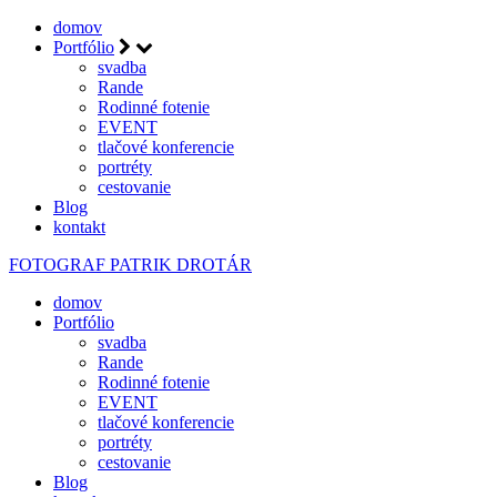
domov
Portfólio
svadba
Rande
Rodinné fotenie
EVENT
tlačové konferencie
portréty
cestovanie
Blog
kontakt
FOTOGRAF
PATRIK DROTÁR
domov
Portfólio
svadba
Rande
Rodinné fotenie
EVENT
tlačové konferencie
portréty
cestovanie
Blog