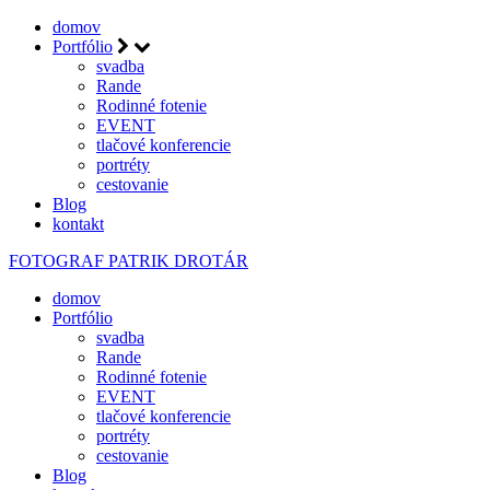
domov
Portfólio
svadba
Rande
Rodinné fotenie
EVENT
tlačové konferencie
portréty
cestovanie
Blog
kontakt
FOTOGRAF
PATRIK DROTÁR
domov
Portfólio
svadba
Rande
Rodinné fotenie
EVENT
tlačové konferencie
portréty
cestovanie
Blog