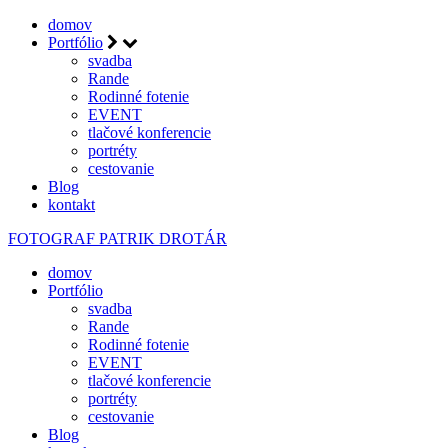
domov
Portfólio
svadba
Rande
Rodinné fotenie
EVENT
tlačové konferencie
portréty
cestovanie
Blog
kontakt
FOTOGRAF
PATRIK DROTÁR
domov
Portfólio
svadba
Rande
Rodinné fotenie
EVENT
tlačové konferencie
portréty
cestovanie
Blog