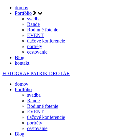
domov
Portfólio
svadba
Rande
Rodinné fotenie
EVENT
tlačové konferencie
portréty
cestovanie
Blog
kontakt
FOTOGRAF
PATRIK DROTÁR
domov
Portfólio
svadba
Rande
Rodinné fotenie
EVENT
tlačové konferencie
portréty
cestovanie
Blog