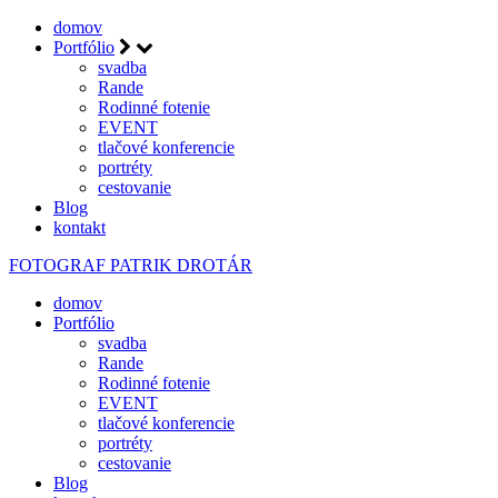
domov
Portfólio
svadba
Rande
Rodinné fotenie
EVENT
tlačové konferencie
portréty
cestovanie
Blog
kontakt
FOTOGRAF
PATRIK DROTÁR
domov
Portfólio
svadba
Rande
Rodinné fotenie
EVENT
tlačové konferencie
portréty
cestovanie
Blog