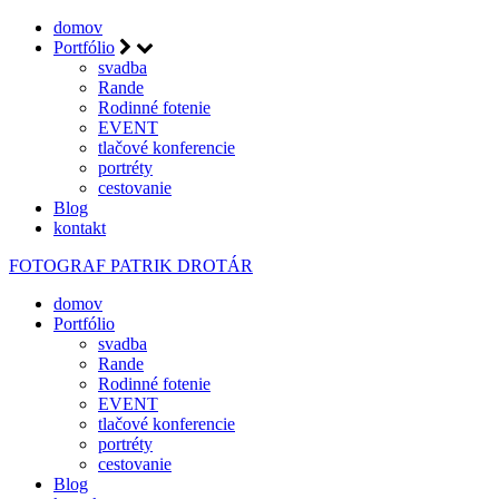
domov
Portfólio
svadba
Rande
Rodinné fotenie
EVENT
tlačové konferencie
portréty
cestovanie
Blog
kontakt
FOTOGRAF
PATRIK DROTÁR
domov
Portfólio
svadba
Rande
Rodinné fotenie
EVENT
tlačové konferencie
portréty
cestovanie
Blog