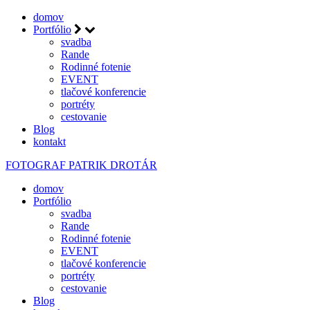
domov
Portfólio
svadba
Rande
Rodinné fotenie
EVENT
tlačové konferencie
portréty
cestovanie
Blog
kontakt
FOTOGRAF
PATRIK DROTÁR
domov
Portfólio
svadba
Rande
Rodinné fotenie
EVENT
tlačové konferencie
portréty
cestovanie
Blog