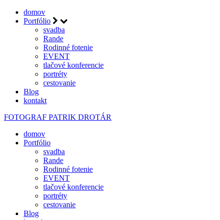
domov
Portfólio
svadba
Rande
Rodinné fotenie
EVENT
tlačové konferencie
portréty
cestovanie
Blog
kontakt
FOTOGRAF
PATRIK DROTÁR
domov
Portfólio
svadba
Rande
Rodinné fotenie
EVENT
tlačové konferencie
portréty
cestovanie
Blog