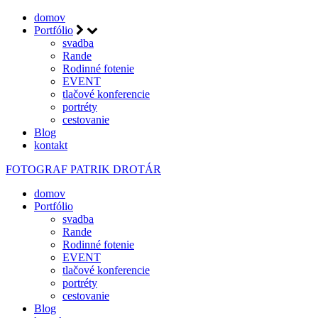
domov
Portfólio
svadba
Rande
Rodinné fotenie
EVENT
tlačové konferencie
portréty
cestovanie
Blog
kontakt
FOTOGRAF
PATRIK DROTÁR
domov
Portfólio
svadba
Rande
Rodinné fotenie
EVENT
tlačové konferencie
portréty
cestovanie
Blog